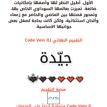
الأول. أُطيل النظر لها وأصفها بإمكانيات
ضائعة. تميزت بعالمها السوداوي الخاص بها،
وتمحور قصتها بين الماضي والحاضر مع زعماء
وألحان استثنائية، ولكن كانت بحاجة لصقل بعض
جوانبها الاساسية.
التقييم النهائي لـCode Vein ll
منصة التقييم
Code Vein ll متوفرة ايضاً على المنصات