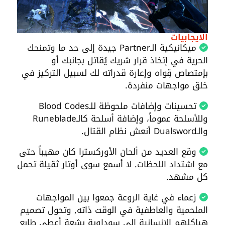
الايجابيات
ميكانيكية الـPartner جيدة إلى حد ما وتمنحك
الحرية في إتخاذ قرار شريك يُقاتل بجانبك أو
بإمتصاص قِواه وإعارة قدراته لك لسبيل التركيز في
خلق مواجهات منفردة.
تحسينات وإضافات ملحوظة للـBlood Codes
وللأسلحة عموماً، وإضافة أسلحة كالـRuneblade
والـDualsword أنعش نظام القتال.
وقع العديد من ألحان الأوركسترا كان مهيباً حتى
مع اشتداد اللحظات. لا أسمع سوى أوتار ثقيلة تحمل
كل مشهد.
زعماء في غاية الروعة جمعوا بين المواجهات
الملحمية والعاطفية في الوقت ذاته, وتحول تصميم
هياكلهم الإنسانية إلى سوداوية بشعة أعطى طابع