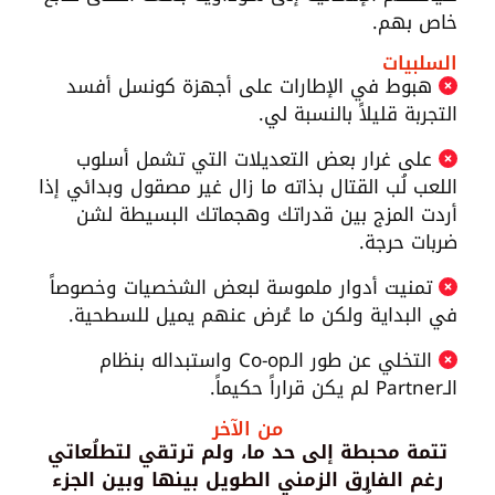
خاص بهم.
السلبيات
هبوط في الإطارات على أجهزة كونسل أفسد
التجربة قليلاً بالنسبة لي.
على غرار بعض التعديلات التي تشمل أسلوب
اللعب لُب القتال بذاته ما زال غير مصقول وبدائي إذا
أردت المزج بين قدراتك وهجماتك البسيطة لشن
ضربات حرجة.
تمنيت أدوار ملموسة لبعض الشخصيات وخصوصاً
في البداية ولكن ما عُرض عنهم يميل للسطحية.
التخلي عن طور الـCo-op واستبداله بنظام
الـPartner لم يكن قراراً حكيماً.
من الآخر
تتمة محبطة إلى حد ما، ولم ترتقي لتطلُعاتي
رغم الفارق الزمني الطويل بينها وبين الجزء